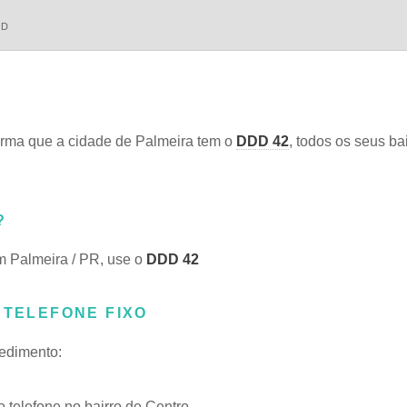
DD
rma que a cidade de Palmeira tem o
DDD 42
, todos os seus bai
?
m Palmeira / PR, use o
DDD 42
 TELEFONE FIXO
cedimento:
telefone no bairro de Centro