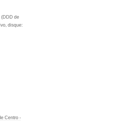
42 (DDD de
ivo, disque:
e Centro -