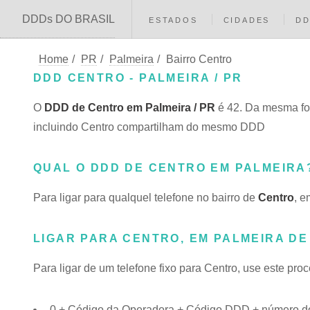
DDDs DO BRASIL
ESTADOS
CIDADES
D
Home
/
PR
/
Palmeira
/
Bairro Centro
DDD CENTRO - PALMEIRA / PR
O
DDD de Centro em Palmeira / PR
é 42. Da mesma fo
incluindo Centro compartilham do mesmo DDD
QUAL O DDD DE CENTRO EM PALMEIRA
Para ligar para qualquel telefone no bairro de
Centro
, e
LIGAR PARA CENTRO, EM PALMEIRA DE
Para ligar de um telefone fixo para Centro, use este pro
0 + Código da Operadora + Código DDD + número do 