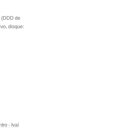
42 (DDD de
ivo, disque:
ro - Ivaí