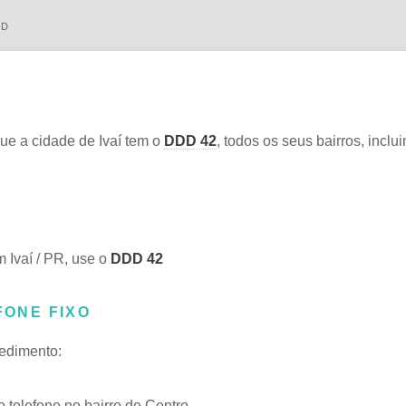
DD
e a cidade de Ivaí tem o
DDD 42
, todos os seus bairros, inclu
m Ivaí / PR, use o
DDD 42
FONE FIXO
cedimento:
telefone no bairro de Centro