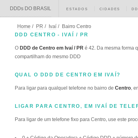
DDDs DO BRASIL
ESTADOS
CIDADES
D
Home
/
PR
/
Ivaí
/
Bairro Centro
DDD CENTRO - IVAÍ / PR
O
DDD de Centro em Ivaí / PR
é 42. Da mesma forma qu
compartilham do mesmo DDD
QUAL O DDD DE CENTRO EM IVAÍ?
Para ligar para qualquel telefone no bairro de
Centro
, e
LIGAR PARA CENTRO, EM IVAÍ DE TELE
Para ligar de um telefone fixo para Centro, use este pro
0 + Código da Operadora + Código DDD + número do 