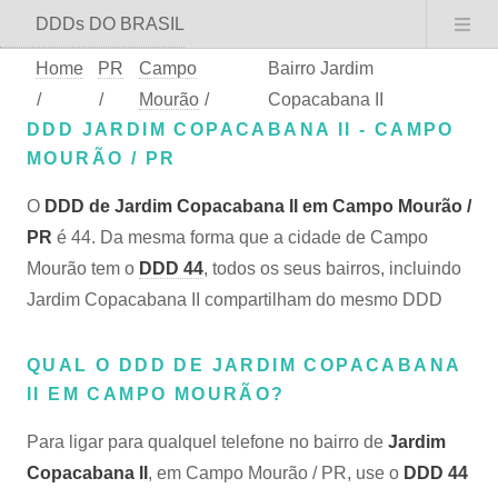
DDDs DO BRASIL
Home
PR
Campo
Bairro Jardim
/
/
Mourão
/
Copacabana II
DDD JARDIM COPACABANA II - CAMPO
MOURÃO / PR
O
DDD de Jardim Copacabana II em Campo Mourão /
PR
é 44. Da mesma forma que a cidade de Campo
Mourão tem o
DDD 44
, todos os seus bairros, incluindo
Jardim Copacabana II compartilham do mesmo DDD
QUAL O DDD DE JARDIM COPACABANA
II EM CAMPO MOURÃO?
Para ligar para qualquel telefone no bairro de
Jardim
Copacabana II
, em Campo Mourão / PR, use o
DDD 44