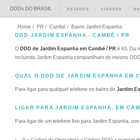
DDDs DO BRASIL
ESTADOS
CIDADES
D
Home
/
PR
/
Cambé
/
Bairro Jardim Espanha
DDD JARDIM ESPANHA - CAMBÉ / PR
O
DDD de Jardim Espanha em Cambé / PR
é 43. Da 
incluindo Jardim Espanha compartilham do mesmo DD
QUAL O DDD DE JARDIM ESPANHA EM 
Para ligar para qualquel telefone no bairro de
Jardim E
LIGAR PARA JARDIM ESPANHA, EM CAM
Para ligar de um telefone fixo para Jardim Espanha, use
0 + Código da Operadora + Código DDD + número do 