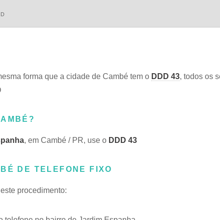
DD
mesma forma que a cidade de Cambé tem o
DDD 43
, todos os s
D
CAMBÉ?
spanha
, em Cambé / PR, use o
DDD 43
BÉ DE TELEFONE FIXO
 este procedimento:
telefone no bairro de Jardim Espanha