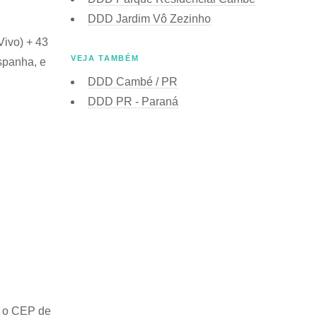
DDD Jardim Vô Zezinho
Vivo) + 43
VEJA TAMBÉM
spanha, e
DDD Cambé / PR
DDD PR - Paraná
e o
CEP de