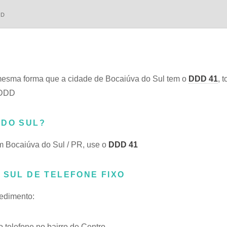
DD
esma forma que a cidade de Bocaiúva do Sul tem o
DDD 41
, 
 DDD
 DO SUL?
m Bocaiúva do Sul / PR, use o
DDD 41
 SUL DE TELEFONE FIXO
cedimento:
telefone no bairro de Centro