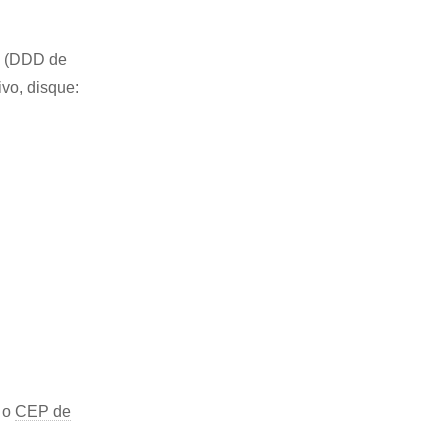
41 (DDD de
ivo, disque:
 o
CEP de