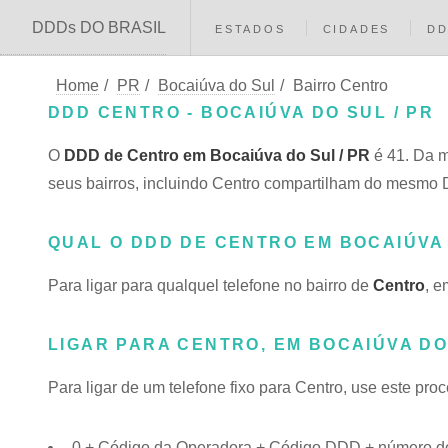
DDDs DO BRASIL
ESTADOS
CIDADES
D
Home
/
PR
/
Bocaiúva do Sul
/
Bairro Centro
DDD CENTRO - BOCAIÚVA DO SUL / PR
O
DDD de Centro em Bocaiúva do Sul / PR
é 41. Da m
seus bairros, incluindo Centro compartilham do mesmo
QUAL O DDD DE CENTRO EM BOCAIÚVA
Para ligar para qualquel telefone no bairro de
Centro
, e
LIGAR PARA CENTRO, EM BOCAIÚVA DO
Para ligar de um telefone fixo para Centro, use este pro
0 + Código da Operadora + Código DDD + número do 