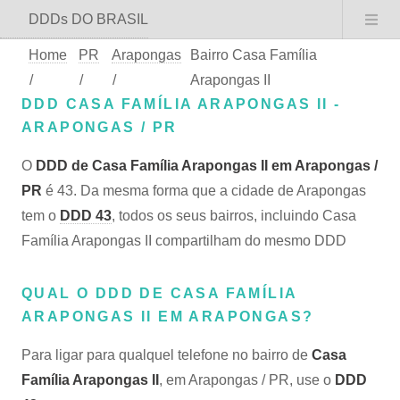
DDDs DO BRASIL
Home
PR
Arapongas
Bairro Casa Família
/
/
/
Arapongas II
DDD CASA FAMÍLIA ARAPONGAS II -
ARAPONGAS / PR
O
DDD de Casa Família Arapongas II em Arapongas /
PR
é 43. Da mesma forma que a cidade de Arapongas
tem o
DDD 43
, todos os seus bairros, incluindo Casa
Família Arapongas II compartilham do mesmo DDD
QUAL O DDD DE CASA FAMÍLIA
ARAPONGAS II EM ARAPONGAS?
Para ligar para qualquel telefone no bairro de
Casa
Família Arapongas II
, em Arapongas / PR, use o
DDD