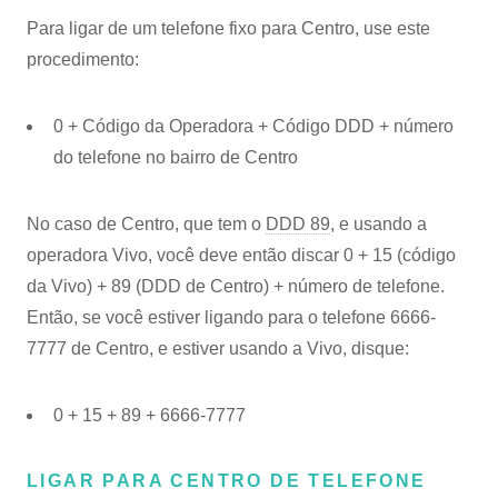
Para ligar de um telefone fixo para Centro, use este
procedimento:
0 + Código da Operadora + Código DDD + número
do telefone no bairro de Centro
No caso de Centro, que tem o
DDD 89
, e usando a
operadora Vivo, você deve então discar 0 + 15 (código
da Vivo) + 89 (DDD de Centro) + número de telefone.
Então, se você estiver ligando para o telefone 6666-
7777 de Centro, e estiver usando a Vivo, disque:
0 + 15 + 89 + 6666-7777
LIGAR PARA CENTRO DE TELEFONE