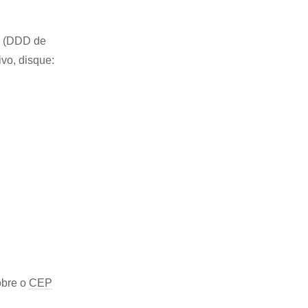
89 (DDD de
ivo, disque:
obre o
CEP