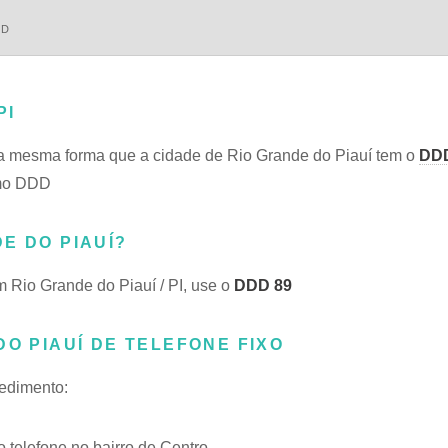
DD
PI
a mesma forma que a cidade de Rio Grande do Piauí tem o
DDD
smo DDD
E DO PIAUÍ?
m Rio Grande do Piauí / PI, use o
DDD 89
DO PIAUÍ DE TELEFONE FIXO
cedimento:
telefone no bairro de Centro