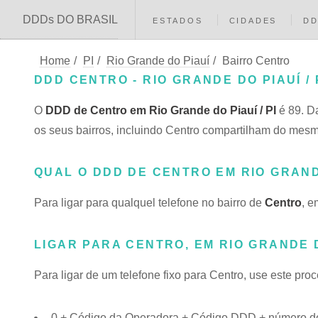
DDDs DO BRASIL
ESTADOS
CIDADES
D
Home
/
PI
/
Rio Grande do Piauí
/
Bairro Centro
DDD CENTRO - RIO GRANDE DO PIAUÍ / 
O
DDD de Centro em Rio Grande do Piauí / PI
é 89. D
os seus bairros, incluindo Centro compartilham do me
QUAL O DDD DE CENTRO EM RIO GRAND
Para ligar para qualquel telefone no bairro de
Centro
, e
LIGAR PARA CENTRO, EM RIO GRANDE 
Para ligar de um telefone fixo para Centro, use este pro
0 + Código da Operadora + Código DDD + número do 