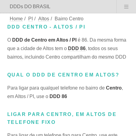
DDDs DO BRASIL
Home
/
PI
/
Altos
/
Bairro Centro
DDD CENTRO - ALTOS / PI
O
DDD de Centro em Altos / PI
é 86. Da mesma forma
que a cidade de Altos tem o
DDD 86
, todos os seus
bairros, incluindo Centro compartilham do mesmo DDD
QUAL O DDD DE CENTRO EM ALTOS?
Para ligar para qualquel telefone no bairro de
Centro
,
em Altos / PI, use o
DDD 86
LIGAR PARA CENTRO, EM ALTOS DE
TELEFONE FIXO
Para ligar de um telefone fixo para Centro, use este