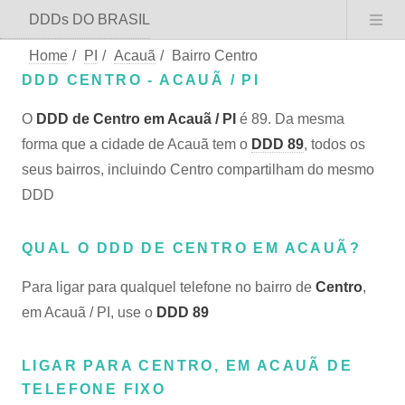
DDDs DO BRASIL
Home
/
PI
/
Acauã
/
Bairro Centro
DDD CENTRO - ACAUÃ / PI
O
DDD de Centro em Acauã / PI
é 89. Da mesma
forma que a cidade de Acauã tem o
DDD 89
, todos os
seus bairros, incluindo Centro compartilham do mesmo
DDD
QUAL O DDD DE CENTRO EM ACAUÃ?
Para ligar para qualquel telefone no bairro de
Centro
,
em Acauã / PI, use o
DDD 89
LIGAR PARA CENTRO, EM ACAUÃ DE
TELEFONE FIXO