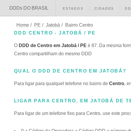
DDDs DO BRASIL
ESTADOS
CIDADES
D
Home
/
PE
/
Jatobá
/
Bairro Centro
DDD CENTRO - JATOBÁ / PE
O
DDD de Centro em Jatobá / PE
é 87. Da mesma form
Centro compartilham do mesmo DDD
QUAL O DDD DE CENTRO EM JATOBÁ?
Para ligar para qualquel telefone no bairro de
Centro
, e
LIGAR PARA CENTRO, EM JATOBÁ DE T
Para ligar de um telefone fixo para Centro, use este pro
0 + Código da Operadora + Código DDD + número do 