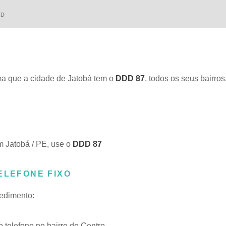
DD
a que a cidade de Jatobá tem o
DDD 87
, todos os seus bairros
m Jatobá / PE, use o
DDD 87
ELEFONE FIXO
cedimento:
telefone no bairro de Centro