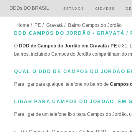
DDDs DO BRASIL
ESTADOS
CIDADES
D
Home
/
PE
/
Gravatá
/
Bairro Campos do Jordão
DDD CAMPOS DO JORDÃO - GRAVATÁ / 
O
DDD de Campos do Jordão em Gravatá / PE
é 81. 
bairros, incluindo Campos do Jordão compartilham d
QUAL O DDD DE CAMPOS DO JORDÃO 
Para ligar para qualquel telefone no bairro de
Campos d
LIGAR PARA CAMPOS DO JORDÃO, EM 
Para ligar de um telefone fixo para Campos do Jordão, 
0 + Código da Operadora + Código DDD + número do