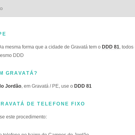
DD
PE
Da mesma forma que a cidade de Gravatá tem o
DDD 81
, todos
o mesmo DDD
EM GRAVATÁ?
o Jordão
, em Gravatá / PE, use o
DDD 81
GRAVATÁ DE TELEFONE FIXO
use este procedimento:
 telefone no bairro de Campos do Jordão