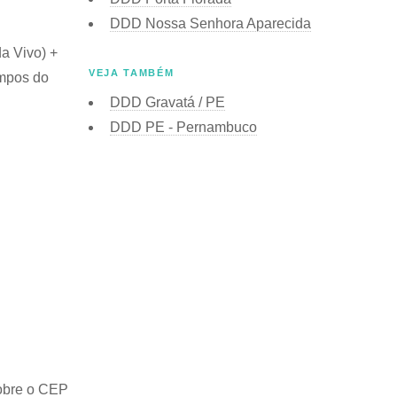
DDD Nossa Senhora Aparecida
da Vivo) +
VEJA TAMBÉM
ampos do
DDD Gravatá / PE
DDD PE - Pernambuco
obre o
CEP