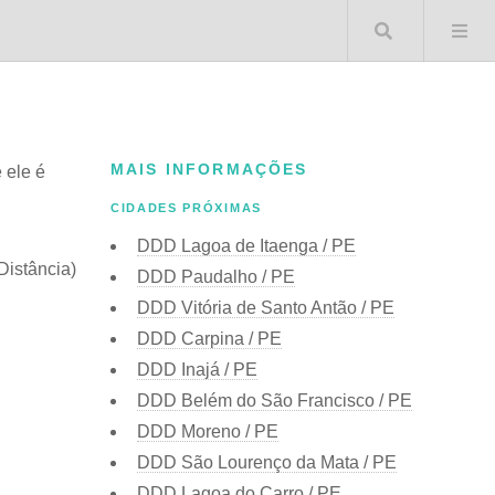
Buscar 
MAIS INFORMAÇÕES
 ele é
CIDADES PRÓXIMAS
DDD Lagoa de Itaenga / PE
Distância)
DDD Paudalho / PE
DDD Vitória de Santo Antão / PE
DDD Carpina / PE
DDD Inajá / PE
DDD Belém do São Francisco / PE
DDD Moreno / PE
DDD São Lourenço da Mata / PE
DDD Lagoa do Carro / PE