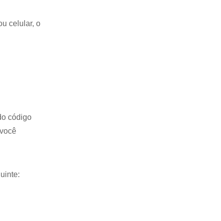
u celular, o
 do código
 você
uinte: