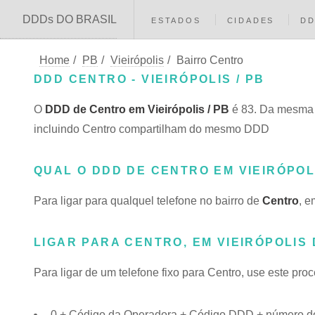
DDDs DO BRASIL
ESTADOS
CIDADES
D
Home
/
PB
/
Vieirópolis
/
Bairro Centro
DDD CENTRO - VIEIRÓPOLIS / PB
O
DDD de Centro em Vieirópolis / PB
é 83. Da mesma f
incluindo Centro compartilham do mesmo DDD
QUAL O DDD DE CENTRO EM VIEIRÓPOL
Para ligar para qualquel telefone no bairro de
Centro
, e
LIGAR PARA CENTRO, EM VIEIRÓPOLIS
Para ligar de um telefone fixo para Centro, use este pro
0 + Código da Operadora + Código DDD + número do 