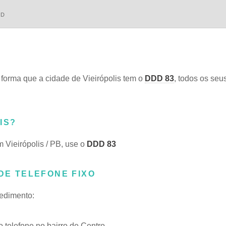
DD
orma que a cidade de Vieirópolis tem o
DDD 83
, todos os seus
IS?
m Vieirópolis / PB, use o
DDD 83
 DE TELEFONE FIXO
cedimento:
telefone no bairro de Centro