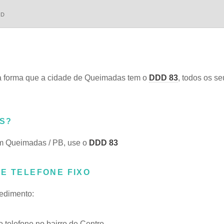
DD
 forma que a cidade de Queimadas tem o
DDD 83
, todos os se
S?
em Queimadas / PB, use o
DDD 83
E TELEFONE FIXO
cedimento:
telefone no bairro de Centro