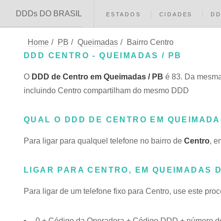
DDDs DO BRASIL
ESTADOS
CIDADES
D
Home
/
PB
/
Queimadas
/
Bairro Centro
DDD CENTRO - QUEIMADAS / PB
O
DDD de Centro em Queimadas / PB
é 83. Da mesma
incluindo Centro compartilham do mesmo DDD
QUAL O DDD DE CENTRO EM QUEIMADA
Para ligar para qualquel telefone no bairro de
Centro
, 
LIGAR PARA CENTRO, EM QUEIMADAS D
Para ligar de um telefone fixo para Centro, use este pro
0 + Código da Operadora + Código DDD + número do 