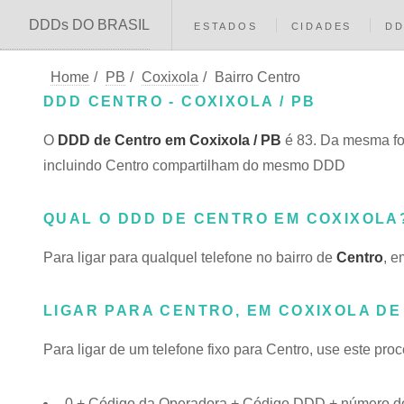
DDDs DO BRASIL
ESTADOS
CIDADES
D
Home
/
PB
/
Coxixola
/
Bairro Centro
DDD CENTRO - COXIXOLA / PB
O
DDD de Centro em Coxixola / PB
é 83. Da mesma fo
incluindo Centro compartilham do mesmo DDD
QUAL O DDD DE CENTRO EM COXIXOLA
Para ligar para qualquel telefone no bairro de
Centro
, e
LIGAR PARA CENTRO, EM COXIXOLA DE
Para ligar de um telefone fixo para Centro, use este pro
0 + Código da Operadora + Código DDD + número do 