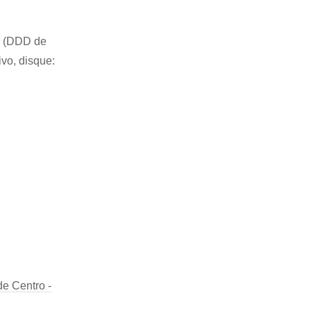
83 (DDD de
ivo, disque:
e Centro -