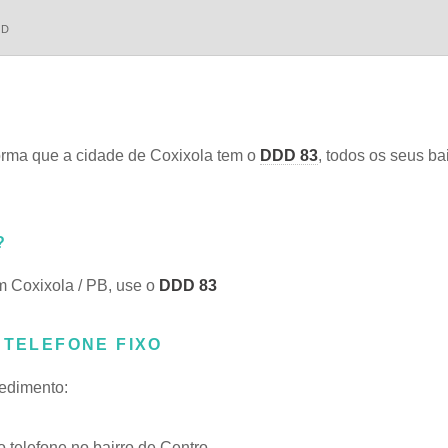
DD
rma que a cidade de Coxixola tem o
DDD 83
, todos os seus bai
?
m Coxixola / PB, use o
DDD 83
 TELEFONE FIXO
cedimento:
telefone no bairro de Centro