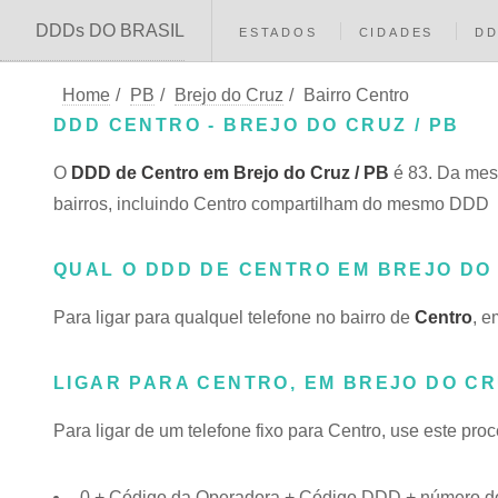
DDDs DO BRASIL
ESTADOS
CIDADES
D
Home
/
PB
/
Brejo do Cruz
/
Bairro Centro
DDD CENTRO - BREJO DO CRUZ / PB
O
DDD de Centro em Brejo do Cruz / PB
é 83. Da mes
bairros, incluindo Centro compartilham do mesmo DDD
QUAL O DDD DE CENTRO EM BREJO DO
Para ligar para qualquel telefone no bairro de
Centro
, e
LIGAR PARA CENTRO, EM BREJO DO CR
Para ligar de um telefone fixo para Centro, use este pro
0 + Código da Operadora + Código DDD + número do 