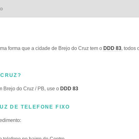
DD
ma forma que a cidade de Brejo do Cruz tem o
DDD 83
, todos 
 CRUZ?
m Brejo do Cruz / PB, use o
DDD 83
UZ DE TELEFONE FIXO
cedimento:
telefone no bairro de Centro