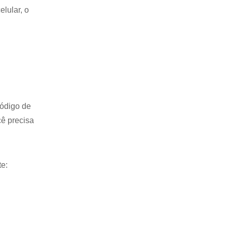
lular, o
código de
cê precisa
te: