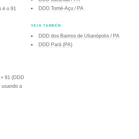
DDD Tomé-Açu / PA
 é o 91
VEJA TAMBÉM
DDD dos Bairros de Ulianópolis / PA
DDD Pará (PA)
) + 91 (DDD
r usando a