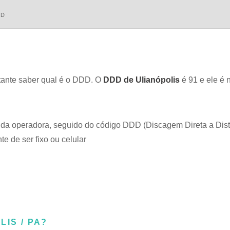
DD
ortante saber qual é o DDD. O
DDD de Ulianópolis
é 91 e ele é 
o da operadora, seguido do código DDD (Discagem Direta a Dist
e de ser fixo ou celular
IS / PA?