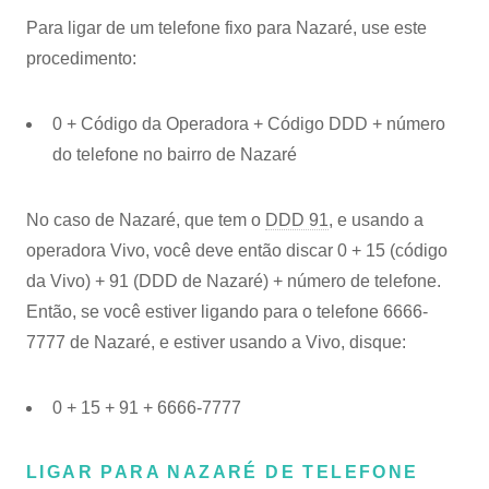
Para ligar de um telefone fixo para Nazaré, use este
procedimento:
0 + Código da Operadora + Código DDD + número
do telefone no bairro de Nazaré
No caso de Nazaré, que tem o
DDD 91
, e usando a
operadora Vivo, você deve então discar 0 + 15 (código
da Vivo) + 91 (DDD de Nazaré) + número de telefone.
Então, se você estiver ligando para o telefone 6666-
7777 de Nazaré, e estiver usando a Vivo, disque:
0 + 15 + 91 + 6666-7777
LIGAR PARA NAZARÉ DE TELEFONE