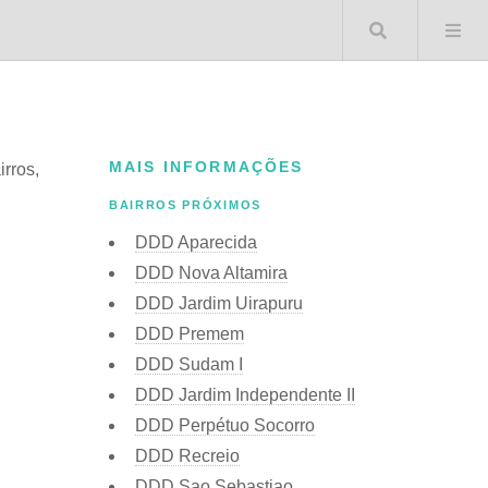
Buscar 
MAIS INFORMAÇÕES
irros,
BAIRROS PRÓXIMOS
DDD Aparecida
DDD Nova Altamira
DDD Jardim Uirapuru
DDD Premem
DDD Sudam I
DDD Jardim Independente II
DDD Perpétuo Socorro
DDD Recreio
DDD Sao Sebastiao