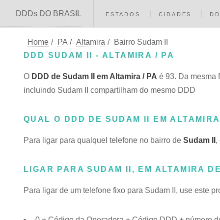
DDDs DO BRASIL
ESTADOS
CIDADES
D
Home
/
PA
/
Altamira
/
Bairro Sudam II
DDD SUDAM II - ALTAMIRA / PA
O
DDD de Sudam II em Altamira / PA
é 93. Da mesma f
incluindo Sudam II compartilham do mesmo DDD
QUAL O DDD DE SUDAM II EM ALTAMIR
Para ligar para qualquel telefone no bairro de
Sudam II
,
LIGAR PARA SUDAM II, EM ALTAMIRA D
Para ligar de um telefone fixo para Sudam II, use este p
0 + Código da Operadora + Código DDD + número do 