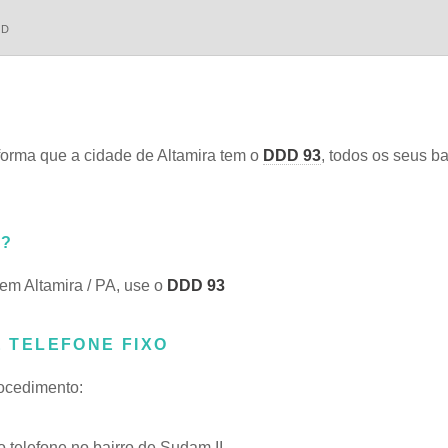
DD
orma que a cidade de Altamira tem o
DDD 93
, todos os seus ba
A?
 em Altamira / PA, use o
DDD 93
E TELEFONE FIXO
rocedimento:
telefone no bairro de Sudam II