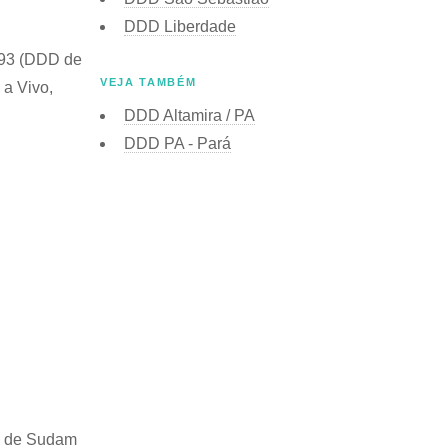
DDD Liberdade
+ 93 (DDD de
VEJA TAMBÉM
 a Vivo,
DDD Altamira / PA
DDD PA - Pará
 de Sudam