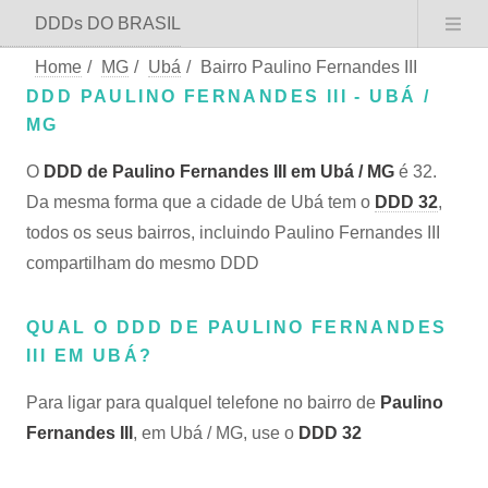
DDDs DO BRASIL
Home
/
MG
/
Ubá
/
Bairro Paulino Fernandes III
DDD PAULINO FERNANDES III - UBÁ /
MG
O
DDD de Paulino Fernandes III em Ubá / MG
é 32.
Da mesma forma que a cidade de Ubá tem o
DDD 32
,
todos os seus bairros, incluindo Paulino Fernandes III
compartilham do mesmo DDD
QUAL O DDD DE PAULINO FERNANDES
III EM UBÁ?
Para ligar para qualquel telefone no bairro de
Paulino
Fernandes III
, em Ubá / MG, use o
DDD 32