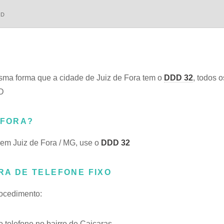
DD
ma forma que a cidade de Juiz de Fora tem o
DDD 32
, todos 
DD
 FORA?
 em Juiz de Fora / MG, use o
DDD 32
RA DE TELEFONE FIXO
rocedimento:
telefone no bairro de Caiçaras