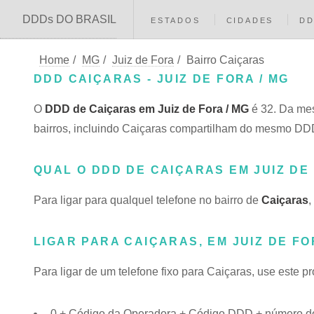
DDDs DO BRASIL
ESTADOS
CIDADES
D
Home
/
MG
/
Juiz de Fora
/
Bairro Caiçaras
DDD CAIÇARAS - JUIZ DE FORA / MG
O
DDD de Caiçaras em Juiz de Fora / MG
é 32. Da mes
bairros, incluindo Caiçaras compartilham do mesmo D
QUAL O DDD DE CAIÇARAS EM JUIZ DE
Para ligar para qualquel telefone no bairro de
Caiçaras
,
LIGAR PARA CAIÇARAS, EM JUIZ DE FO
Para ligar de um telefone fixo para Caiçaras, use este p
0 + Código da Operadora + Código DDD + número do 