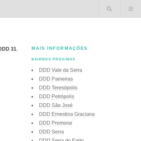
Buscar 
MAIS INFORMAÇÕES
DDD 31
,
BAIRROS PRÓXIMOS
DDD Vale da Serra
DDD Paineiras
DDD Teresópolis
DDD Petrópolis
DDD São José
DDD Ernestina Graciana
DDD Promorar
DDD Serra
DDD Serra do Egito