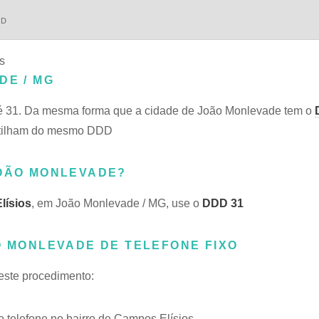
DD
s
DE / MG
 31. Da mesma forma que a cidade de João Monlevade tem o
artilham do mesmo DDD
JOÃO MONLEVADE?
lísios
, em João Monlevade / MG, use o
DDD 31
O MONLEVADE DE TELEFONE FIXO
 este procedimento:
telefone no bairro de Campos Elísios