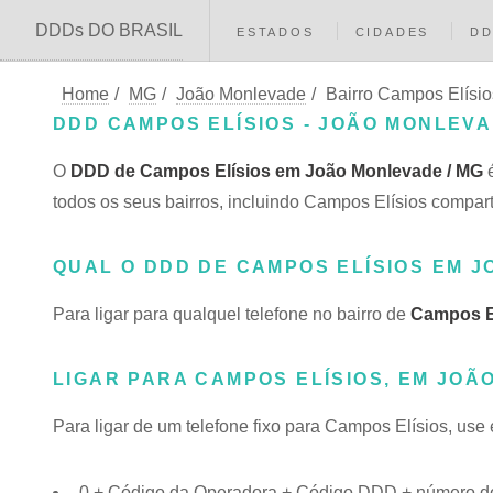
DDDs DO BRASIL
ESTADOS
CIDADES
D
Home
/
MG
/
João Monlevade
/
Bairro Campos Elísio
DDD CAMPOS ELÍSIOS - JOÃO MONLEVA
O
DDD de Campos Elísios em João Monlevade / MG
é
todos os seus bairros, incluindo Campos Elísios comp
QUAL O DDD DE CAMPOS ELÍSIOS EM 
Para ligar para qualquel telefone no bairro de
Campos E
LIGAR PARA CAMPOS ELÍSIOS, EM JOÃ
Para ligar de um telefone fixo para Campos Elísios, use
0 + Código da Operadora + Código DDD + número do 