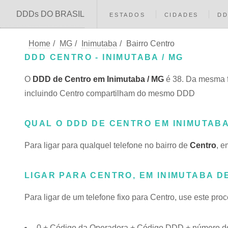
DDDs DO BRASIL
ESTADOS
CIDADES
D
Home
/
MG
/
Inimutaba
/
Bairro Centro
DDD CENTRO - INIMUTABA / MG
O
DDD de Centro em Inimutaba / MG
é 38. Da mesma f
incluindo Centro compartilham do mesmo DDD
QUAL O DDD DE CENTRO EM INIMUTAB
Para ligar para qualquel telefone no bairro de
Centro
, e
LIGAR PARA CENTRO, EM INIMUTABA D
Para ligar de um telefone fixo para Centro, use este pro
0 + Código da Operadora + Código DDD + número do 