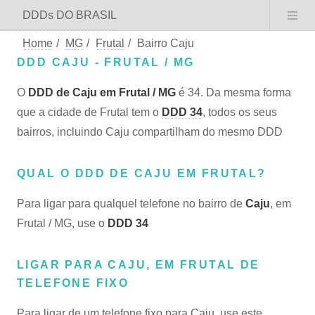
DDDs DO BRASIL
Home
/
MG
/
Frutal
/
Bairro Caju
DDD CAJU - FRUTAL / MG
O
DDD de Caju em Frutal / MG
é 34. Da mesma forma
que a cidade de Frutal tem o
DDD 34
, todos os seus
bairros, incluindo Caju compartilham do mesmo DDD
QUAL O DDD DE CAJU EM FRUTAL?
Para ligar para qualquel telefone no bairro de
Caju
, em
Frutal / MG, use o
DDD 34
LIGAR PARA CAJU, EM FRUTAL DE
TELEFONE FIXO
Para ligar de um telefone fixo para Caju, use este