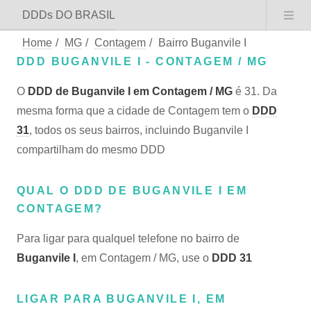
DDDs DO BRASIL
Home
/
MG
/
Contagem
/
Bairro Buganvile I
DDD BUGANVILE I - CONTAGEM / MG
O
DDD de Buganvile I em Contagem / MG
é 31. Da
mesma forma que a cidade de Contagem tem o
DDD
31
, todos os seus bairros, incluindo Buganvile I
compartilham do mesmo DDD
QUAL O DDD DE BUGANVILE I EM
CONTAGEM?
Para ligar para qualquel telefone no bairro de
Buganvile I
, em Contagem / MG, use o
DDD 31
LIGAR PARA BUGANVILE I, EM