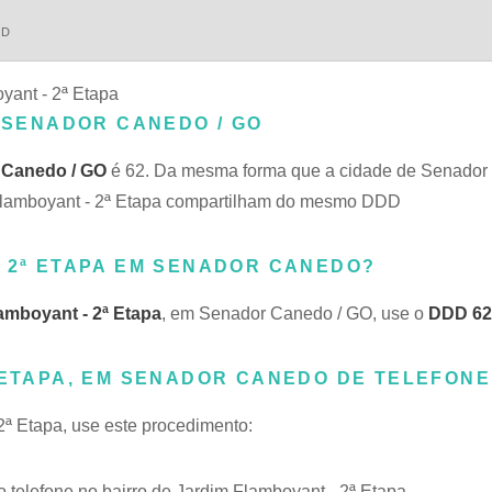
DD
yant - 2ª Etapa
- SENADOR CANEDO / GO
 Canedo / GO
é 62. Da mesma forma que a cidade de Senado
m Flamboyant - 2ª Etapa compartilham do mesmo DDD
- 2ª ETAPA EM SENADOR CANEDO?
amboyant - 2ª Etapa
, em Senador Canedo / GO, use o
DDD 62
 ETAPA, EM SENADOR CANEDO DE TELEFONE
 2ª Etapa, use este procedimento:
telefone no bairro de Jardim Flamboyant - 2ª Etapa