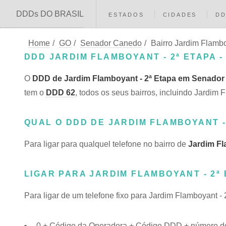
DDDs DO BRASIL
ESTADOS
CIDADES
D
Home
/
GO
/
Senador Canedo
/
Bairro Jardim Flambo
DDD JARDIM FLAMBOYANT - 2ª ETAPA 
O
DDD de Jardim Flamboyant - 2ª Etapa em Senador
tem o
DDD 62
, todos os seus bairros, incluindo Jardi
QUAL O DDD DE JARDIM FLAMBOYANT 
Para ligar para qualquel telefone no bairro de
Jardim Fl
LIGAR PARA JARDIM FLAMBOYANT - 2ª
Para ligar de um telefone fixo para Jardim Flamboyant -
0 + Código da Operadora + Código DDD + número do 