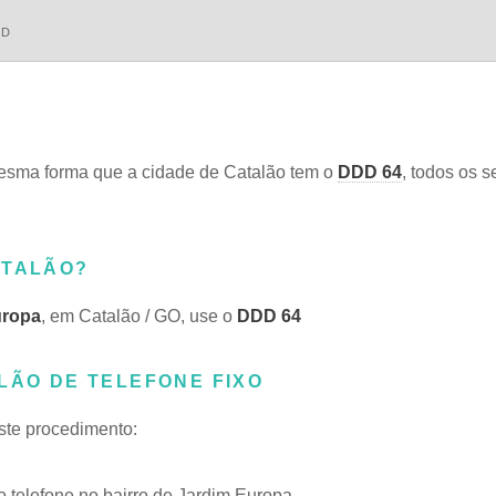
DD
esma forma que a cidade de Catalão tem o
DDD 64
, todos os s
ATALÃO?
uropa
, em Catalão / GO, use o
DDD 64
LÃO DE TELEFONE FIXO
este procedimento:
telefone no bairro de Jardim Europa