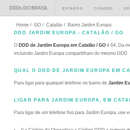
DDDs DO BRASIL
ESTADOS
CIDADES
D
Home
/
GO
/
Catalão
/
Bairro Jardim Europa
DDD JARDIM EUROPA - CATALÃO / GO
O
DDD de Jardim Europa em Catalão / GO
é 64. Da m
incluindo Jardim Europa compartilham do mesmo DDD
QUAL O DDD DE JARDIM EUROPA EM C
Para ligar para qualquel telefone no bairro de
Jardim E
LIGAR PARA JARDIM EUROPA, EM CATA
Para ligar de um telefone fixo para Jardim Europa, use 
0 + Código da Operadora + Código DDD + número do 