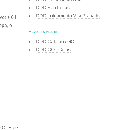
DDD São Lucas
DDD Loteamento Vila Planalto
vo) + 64
opa, e
VEJA TAMBÉM
DDD Catalão / GO
DDD GO - Goiás
o
CEP de