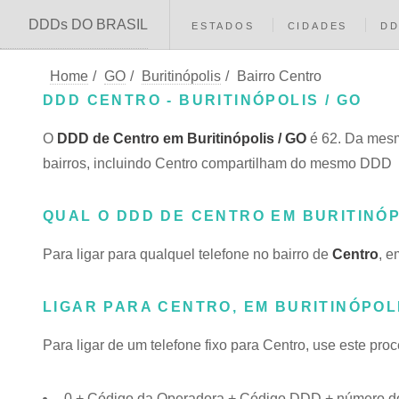
DDDs DO BRASIL
ESTADOS
CIDADES
D
Home
/
GO
/
Buritinópolis
/
Bairro Centro
DDD CENTRO - BURITINÓPOLIS / GO
O
DDD de Centro em Buritinópolis / GO
é 62. Da mesm
bairros, incluindo Centro compartilham do mesmo DDD
QUAL O DDD DE CENTRO EM BURITINÓ
Para ligar para qualquel telefone no bairro de
Centro
, e
LIGAR PARA CENTRO, EM BURITINÓPOL
Para ligar de um telefone fixo para Centro, use este pro
0 + Código da Operadora + Código DDD + número do 