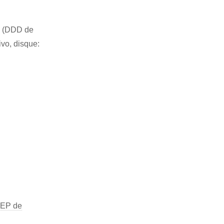
62 (DDD de
ivo, disque:
EP de