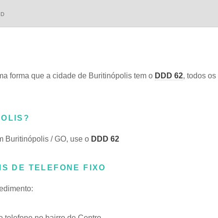
DD
a forma que a cidade de Buritinópolis tem o
DDD 62
, todos os
POLIS?
m Buritinópolis / GO, use o
DDD 62
IS DE TELEFONE FIXO
cedimento:
telefone no bairro de Centro