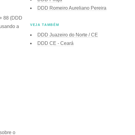
DDD Romeiro Aureliano Pereira
) + 88 (DDD
VEJA TAMBÉM
 usando a
DDD Juazeiro do Norte / CE
DDD CE - Ceará
sobre o