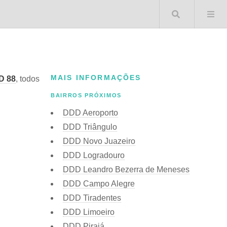
Buscar 
MAIS INFORMAÇÕES
D 88
, todos
BAIRROS PRÓXIMOS
DDD Aeroporto
DDD Triângulo
DDD Novo Juazeiro
DDD Logradouro
DDD Leandro Bezerra de Meneses
DDD Campo Alegre
DDD Tiradentes
DDD Limoeiro
DDD Pirajá