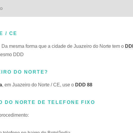
DD
 / CE
. Da mesma forma que a cidade de Juazeiro do Norte tem o
DD
o mesmo DDD
EIRO DO NORTE?
a
, em Juazeiro do Norte / CE, use o
DDD 88
O DO NORTE DE TELEFONE FIXO
 procedimento:
telefone no bairro de Betolândia