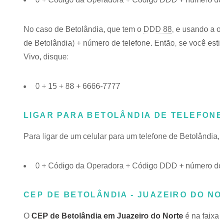
No caso de Betolândia, que tem o
DDD 88
, e usando a 
de Betolândia) + número de telefone. Então, se você est
Vivo, disque:
0 + 15 + 88 + 6666-7777
LIGAR PARA BETOLÂNDIA DE TELEFON
Para ligar de um celular para um telefone de Betolândi
0 + Código da Operadora + Código DDD + número do
CEP DE BETOLÂNDIA - JUAZEIRO DO NO
O
CEP de Betolândia em Juazeiro do Norte
é na faixa