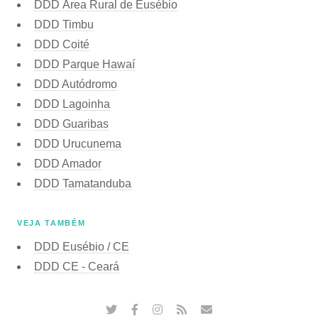
DDD Área Rural de Eusébio
DDD Timbu
DDD Coité
DDD Parque Hawaí
DDD Autódromo
DDD Lagoinha
DDD Guaribas
DDD Urucunema
DDD Amador
DDD Tamatanduba
VEJA TAMBÉM
DDD Eusébio / CE
DDD CE - Ceará