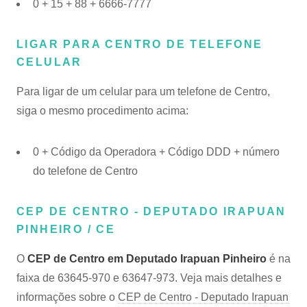
0 + 15 + 88 + 6666-7777
LIGAR PARA CENTRO DE TELEFONE
CELULAR
Para ligar de um celular para um telefone de Centro,
siga o mesmo procedimento acima:
0 + Código da Operadora + Código DDD + número
do telefone de Centro
CEP DE CENTRO - DEPUTADO IRAPUAN
PINHEIRO / CE
O
CEP de Centro em Deputado Irapuan Pinheiro
é na
faixa de 63645-970 e 63647-973. Veja mais detalhes e
informações sobre o
CEP de Centro - Deputado Irapuan