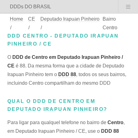
DDDs DO BRASIL
Home
CE
Deputado Irapuan Pinheiro
Bairro
/
/
/
Centro
DDD CENTRO - DEPUTADO IRAPUAN
PINHEIRO / CE
O
DDD de Centro em Deputado Irapuan Pinheiro /
CE
é 88. Da mesma forma que a cidade de Deputado
Irapuan Pinheiro tem o
DDD 88
, todos os seus bairros,
incluindo Centro compartilham do mesmo DDD
QUAL O DDD DE CENTRO EM
DEPUTADO IRAPUAN PINHEIRO?
Para ligar para qualquel telefone no bairro de
Centro
,
em Deputado Irapuan Pinheiro / CE, use o
DDD 88