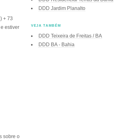
DDD Jardim Planalto
) + 73
VEJA TAMBÉM
e estiver
DDD Teixeira de Freitas / BA
DDD BA - Bahia
s sobre o