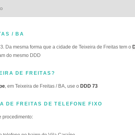
DD
TAS / BA
3. Da mesma forma que a cidade de Teixeira de Freitas tem o
ilham do mesmo DDD
EIRA DE FREITAS?
ípe
, em Teixeira de Freitas / BA, use o
DDD 73
RA DE FREITAS DE TELEFONE FIXO
te procedimento:
telefone no bairro de Vila Caraípe