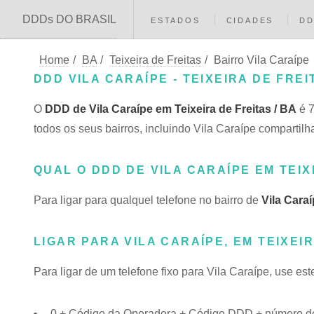
DDDs DO BRASIL
ESTADOS
CIDADES
D
Home
/
BA
/
Teixeira de Freitas
/
Bairro Vila Caraípe
DDD VILA CARAÍPE - TEIXEIRA DE FREI
O
DDD de Vila Caraípe em Teixeira de Freitas / BA
é 7
todos os seus bairros, incluindo Vila Caraípe compart
QUAL O DDD DE VILA CARAÍPE EM TEIX
Para ligar para qualquel telefone no bairro de
Vila Cara
LIGAR PARA VILA CARAÍPE, EM TEIXEI
Para ligar de um telefone fixo para Vila Caraípe, use es
0 + Código da Operadora + Código DDD + número do 