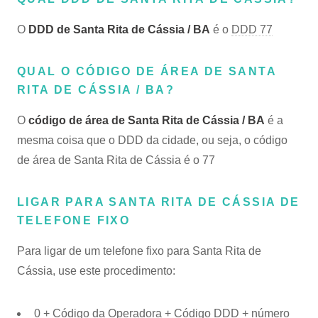
O
DDD de Santa Rita de Cássia / BA
é o
DDD 77
QUAL O CÓDIGO DE ÁREA DE SANTA
RITA DE CÁSSIA / BA?
O
código de área de Santa Rita de Cássia / BA
é a
mesma coisa que o DDD da cidade, ou seja, o código
de área de Santa Rita de Cássia é o 77
LIGAR PARA SANTA RITA DE CÁSSIA DE
TELEFONE FIXO
Para ligar de um telefone fixo para Santa Rita de
Cássia, use este procedimento:
0 + Código da Operadora + Código DDD + número