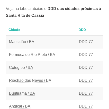
Veja na tabela abaixo o
DDD das cidades próximas à
Santa Rita de Cássia
Cidade
DDD
Mansidão / BA
DDD 77
Formosa do Rio Preto / BA
DDD 77
Cotegipe / BA
DDD 77
Riachão das Neves / BA
DDD 77
Buritirama / BA
DDD 77
Angical / BA
DDD 77