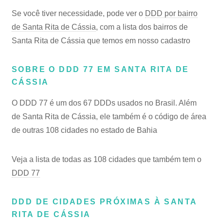
Se você tiver necessidade, pode ver o
DDD por bairro
de Santa Rita de Cássia
, com a lista dos bairros de
Santa Rita de Cássia que temos em nosso cadastro
SOBRE O DDD 77 EM SANTA RITA DE
CÁSSIA
O DDD 77 é um dos 67 DDDs usados no Brasil. Além
de Santa Rita de Cássia, ele também é o código de área
de outras 108 cidades no estado de Bahia
Veja a lista de todas as 108 cidades que também tem o
DDD 77
DDD DE CIDADES PRÓXIMAS À SANTA
RITA DE CÁSSIA