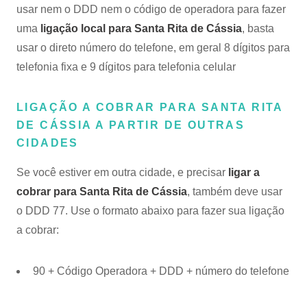
usar nem o DDD nem o código de operadora para fazer
uma
ligação local para Santa Rita de Cássia
, basta
usar o direto número do telefone, em geral 8 dígitos para
telefonia fixa e 9 dígitos para telefonia celular
LIGAÇÃO A COBRAR PARA SANTA RITA
DE CÁSSIA A PARTIR DE OUTRAS
CIDADES
Se você estiver em outra cidade, e precisar
ligar a
cobrar para Santa Rita de Cássia
, também deve usar
o DDD 77. Use o formato abaixo para fazer sua ligação
a cobrar:
90 + Código Operadora + DDD + número do telefone