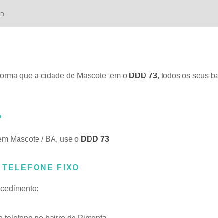
DD
orma que a cidade de Mascote tem o
DDD 73
, todos os seus ba
?
 em Mascote / BA, use o
DDD 73
 TELEFONE FIXO
rocedimento:
telefone no bairro de Pimenta