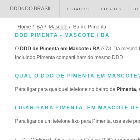
DDDs DO BRASIL
ESTADOS
CIDADES
D
Home
/
BA
/
Mascote
/
Bairro Pimenta
DDD PIMENTA - MASCOTE / BA
O
DDD de Pimenta em Mascote / BA
é 73. Da mesma f
incluindo Pimenta compartilham do mesmo DDD
QUAL O DDD DE PIMENTA EM MASCOTE
Para ligar para qualquel telefone no bairro de
Pimenta
,
LIGAR PARA PIMENTA, EM MASCOTE DE
Para ligar de um telefone fixo para Pimenta, use este p
0 + Código da Operadora + Código DDD + número do 