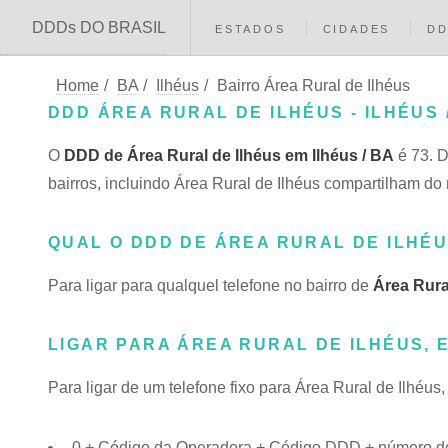
DDDs DO BRASIL
ESTADOS
CIDADES
D
Home
/
BA
/
Ilhéus
/
Bairro Área Rural de Ilhéus
DDD ÁREA RURAL DE ILHÉUS - ILHÉUS 
O
DDD de Área Rural de Ilhéus em Ilhéus / BA
é 73. D
bairros, incluindo Área Rural de Ilhéus compartilham 
QUAL O DDD DE ÁREA RURAL DE ILHÉU
Para ligar para qualquel telefone no bairro de
Área Rura
LIGAR PARA ÁREA RURAL DE ILHÉUS, 
Para ligar de um telefone fixo para Área Rural de Ilhéus
0 + Código da Operadora + Código DDD + número do t