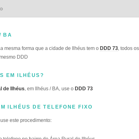
DD
/ BA
a mesma forma que a cidade de Ilhéus tem o
DDD 73
, todos o
do mesmo DDD
S EM ILHÉUS?
l de Ilhéus
, em Ilhéus / BA, use o
DDD 73
EM ILHÉUS DE TELEFONE FIXO
, use este procedimento:
elefone no bairro de Área Rural de Ilhéus