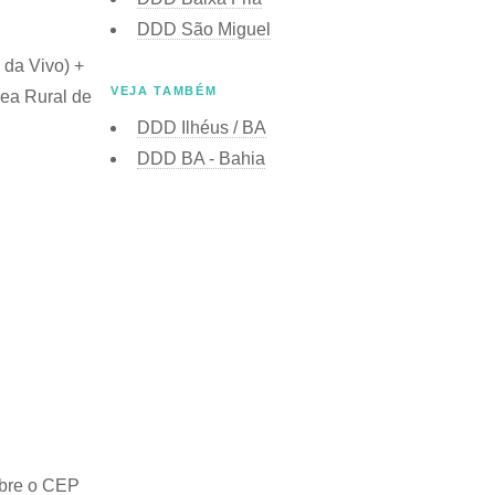
DDD São Miguel
 da Vivo) +
VEJA TAMBÉM
rea Rural de
DDD Ilhéus / BA
DDD BA - Bahia
obre o
CEP