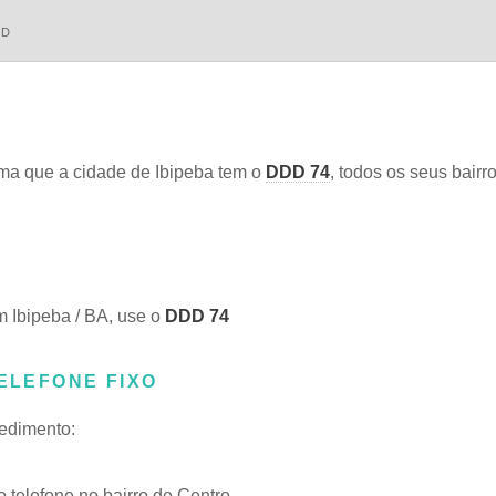
DD
ma que a cidade de Ibipeba tem o
DDD 74
, todos os seus bairr
m Ibipeba / BA, use o
DDD 74
TELEFONE FIXO
cedimento:
telefone no bairro de Centro