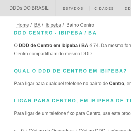
DDDs DO BRASIL
ESTADOS
CIDADES
D
Home
/
BA
/
Ibipeba
/
Bairro Centro
DDD CENTRO - IBIPEBA / BA
O
DDD de Centro em Ibipeba / BA
é 74. Da mesma for
Centro compartilham do mesmo DDD
QUAL O DDD DE CENTRO EM IBIPEBA?
Para ligar para qualquel telefone no bairro de
Centro
, e
LIGAR PARA CENTRO, EM IBIPEBA DE 
Para ligar de um telefone fixo para Centro, use este pro
0 + Código da Operadora + Código DDD + número do 