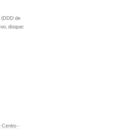
74 (DDD de
ivo, disque:
 Centro -