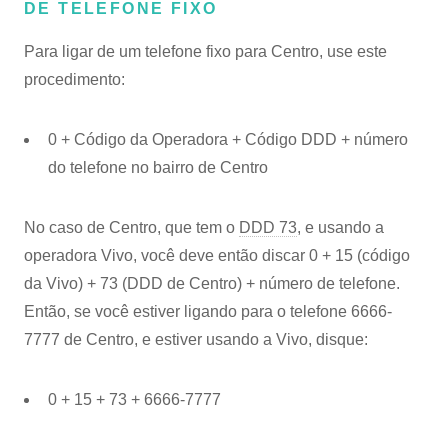
DE TELEFONE FIXO
Para ligar de um telefone fixo para Centro, use este
procedimento:
0 + Código da Operadora + Código DDD + número
do telefone no bairro de Centro
No caso de Centro, que tem o
DDD 73
, e usando a
operadora Vivo, você deve então discar 0 + 15 (código
da Vivo) + 73 (DDD de Centro) + número de telefone.
Então, se você estiver ligando para o telefone 6666-
7777 de Centro, e estiver usando a Vivo, disque:
0 + 15 + 73 + 6666-7777