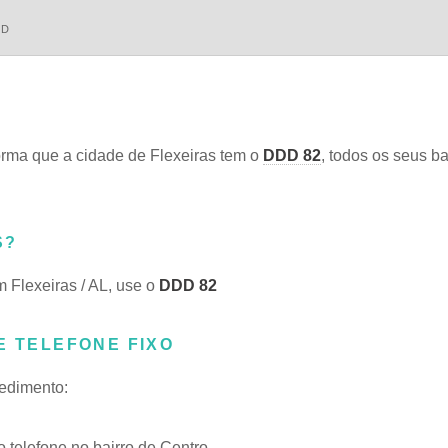
DD
rma que a cidade de Flexeiras tem o
DDD 82
, todos os seus ba
S?
m Flexeiras / AL, use o
DDD 82
E TELEFONE FIXO
cedimento:
telefone no bairro de Centro