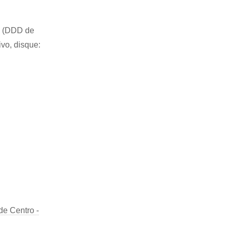
82 (DDD de
ivo, disque:
e Centro -